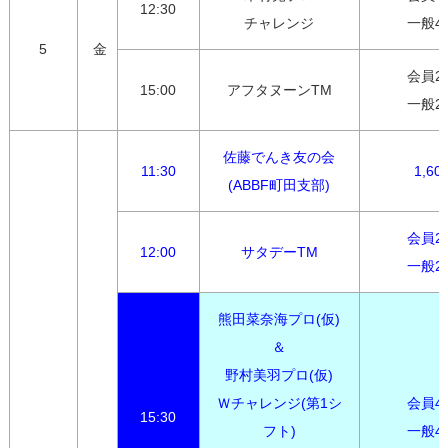
12:30
チャレンジ
一般4,
5
金
会員2,7
15:00
アフタヌーンTM
一般2,
佐藤でんき友の会

11:30
1,60
(ABBF町田支部)
会員2,7
12:00
サタデーTM
一般2,
熊田菜奈海プロ(仮)
＆

野村美羽プロ(仮)

Ｗチャレンジ(第1シ
会員4,0
15:30
フト)

一般4,