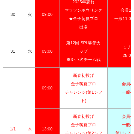
2025年忘れ

マラソンボウリング

会員10,
30
火
09:00
★金子萌夏プロ

一般11,0
出場
第12回 SPL駅伝カ
１チー
31
水
09:00
ップ

25,0
※3～7名チーム戦
新春初投げ

金子萌夏プロ

会員4,0
09:00
チャレンジ(第1シフ
一般4,
ト)
新春初投げ

会員4,0
金子萌夏プロ

一般4,3
1/1
木
13:00
チャレンジ(第2シフ
第1シフト