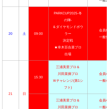
一般2,
PARKCUP2025-冬
の陣-

＆ダイヤモンドボウ
会員8,5
20
土
09:00
ラー

一般9,
決定戦

★幸木百合菜プロ

出場
三浦美里プロ＆

川田菜摘プロ

会員4,0
15:30
Ｗチャレンジ(第1シ
一般4,
フト)
21
日
三浦美里プロ＆

会員4,0
川田菜摘プロ

一般4,3