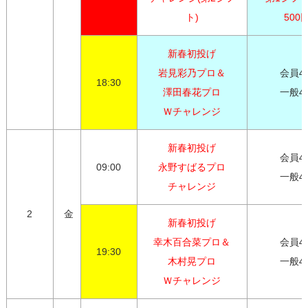
ト)
500
新春初投げ

岩見彩乃プロ＆

会員4,0
18:30
澤田春花プロ

一般4,
Ｗチャレンジ
新春初投げ

会員4,0
09:00
永野すばるプロ

一般4,
チャレンジ
2
金
新春初投げ

幸木百合菜プロ＆

会員4,0
19:30
木村晃プロ

一般4,
Ｗチャレンジ