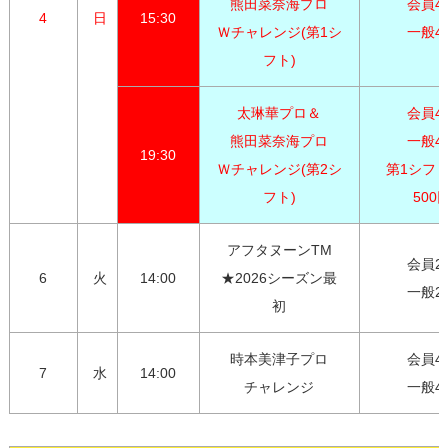
熊田菜奈海プロ

会員4,0
4
日
15:30
Ｗチャレンジ(第1シ
一般4,
フト)
太琳華プロ＆

会員4,0
熊田菜奈海プロ

一般4,3
19:30
Ｗチャレンジ(第2シ
第1シフト
フト)
500
アフタヌーンTM

会員2,7
6
火
14:00
★2026シーズン最
一般2,
初
時本美津子プロ

会員4,0
7
水
14:00
チャレンジ
一般4,