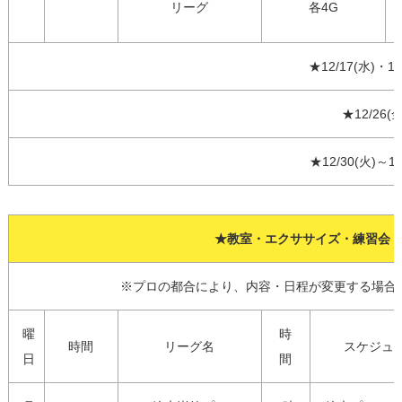
リーグ
各4G
★12/17(水)
★12/2
★12/30(火
★教室・エクササイズ・練習会
※プロの都合により、内容・日程が変更する場合
曜
時
時間
リーグ名
スケジュ
日
間