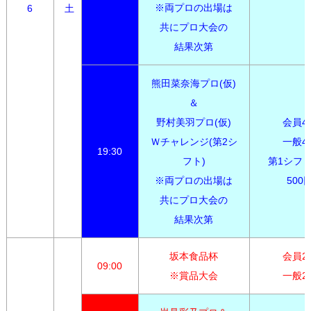
※両プロの出場は

6
土
共にプロ大会の

結果次第
熊田菜奈海プロ(仮)
＆

野村美羽プロ(仮)

会員4,0
Ｗチャレンジ(第2シ
一般4,3
19:30
フト)

第1シフト
※両プロの出場は

500
共にプロ大会の

結果次第
坂本食品杯

会員2,7
09:00
※賞品大会
一般2,