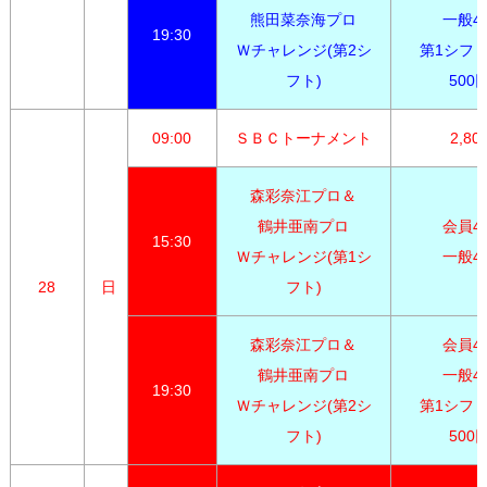
熊田菜奈海プロ

一般4,3
19:30
Ｗチャレンジ(第2シ
第1シフト
フト)
500
09:00
ＳＢＣトーナメント
2,80
森彩奈江プロ＆

鶴井亜南プロ

会員4,0
15:30
Ｗチャレンジ(第1シ
一般4,
28
日
フト)
森彩奈江プロ＆

会員4,0
鶴井亜南プロ

一般4,3
19:30
Ｗチャレンジ(第2シ
第1シフト
フト)
500