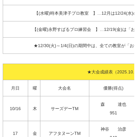
【(水曜)時本美津子プロ教室　】…12月は12/24(水
【(金曜)永野すばるプロ練習会　】…12/19(金)は「
★12/30(火)～1/4(日)の期間中は、全ての教室が
★大会成績表（2025.10.1
月日
曜
大会名
優勝(得点)
森　　　達也

10/16
木
サーズデーTM
951
神谷　　治彦

17
金
アフタヌーンTM