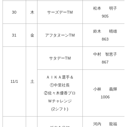
松本　　明子

30
木
サーズデーTM
905
鈴木　　晴雄

31
金
アフタヌーンTM
863
中村　智恵子

サタデーTM
867
ＡＩＫＡ選手＆

11/1
土
①中里社長

小林　　義輝

②佐々木優香プロ

1006
Ｗチャレンジ

(2シフト)
河内　　龍福
