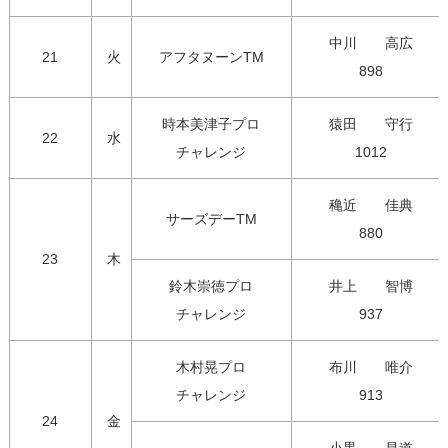
中川　　高広

21
火
アフタヌーンTM
898
時本美津子プロ

猿田　　守行

22
水
チャレンジ
1012
穐近　　佳典

サーズデーTM
880
23
木
鈴木崇徳プロ

井上　　智博

チャレンジ
937
木村晃プロ

布川　　唯介

チャレンジ
913
24
金