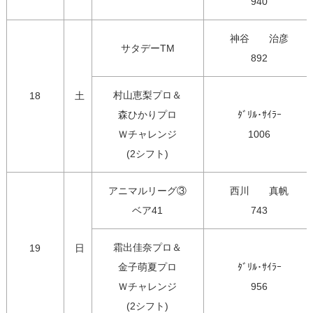
940
神谷　　治彦

サタデーTM
892
村山恵梨プロ＆

18
土
森ひかりプロ

ﾀﾞﾘﾙ･ｻｲﾗｰ

Ｗチャレンジ

1006
(2シフト)
アニマルリーグ③

西川　　真帆

ベア41
743
霜出佳奈プロ＆

19
日
金子萌夏プロ

ﾀﾞﾘﾙ･ｻｲﾗｰ

Ｗチャレンジ

956
(2シフト)