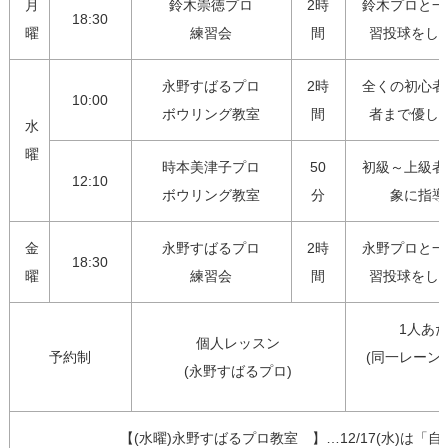
月
鈴木崇徳プロ

2時
鈴木プロと一
18:30
曜
練習会
間
習投球をし
永野すばるプロ

2時
全くの初心者
10:00
ボウリング教室
間
者まで優し
水
曜
時本美津子プロ

50
初級～上級者
12:10
ボウリング教室
分
象に指導
金
永野すばるプロ

2時
永野プロと一
18:30
曜
練習会
間
習投球をし
1人あた
個人レッスン

予約制
(同一レーンで
(永野すばるプロ)
【(水曜)永野すばるプロ教室　】…12/17(水)は「