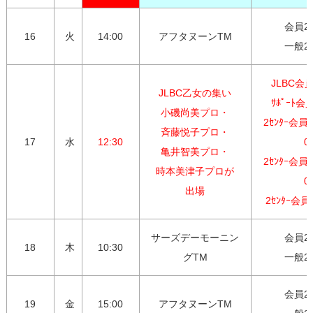
会員2,7
16
火
14:00
アフタヌーンTM
一般2,
JLBC会員 
JLBC乙女の集い

ｻﾎﾟｰﾄ会員 
小磯尚美プロ・

2ｾﾝﾀｰ会員
斉藤悦子プロ・

17
水
12:30
0

亀井智美プロ・

2ｾﾝﾀｰ会員
時本美津子プロが

0

出場
サーズデーモーニン
会員2,7
18
木
10:30
グTM
一般2,
会員2,7
19
金
15:00
アフタヌーンTM