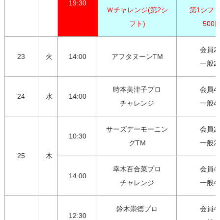
19:30
Ｗチャレンジ(第2シ
第1シフト
フト)
500
会員2,7
23
火
14:00
アフタヌーンTM
一般2,
時本美津子プロ

会員4,0
24
水
14:00
チャレンジ
一般4,
サーズデーモーニン
会員2,7
10:30
グTM
一般2,
25
木
幸木百合菜プロ

会員4,0
14:00
チャレンジ
一般4,
鈴木崇徳プロ

会員4,0
12:30