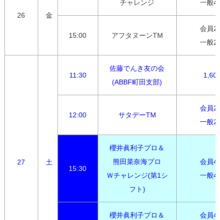
チャレンジ
一般4,
26
金
会員2,7
15:00
アフタヌーンTM
一般2,
佐藤でんき友の会

11:30
1,60
(ABBF町田支部)
会員2,7
12:00
サタデーTM
一般2,
櫻井眞利子プロ＆

熊田菜奈海プロ

会員4,0
27
土
15:30
Ｗチャレンジ(第1シ
一般4,
フト)
櫻井眞利子プロ＆

会員4,0