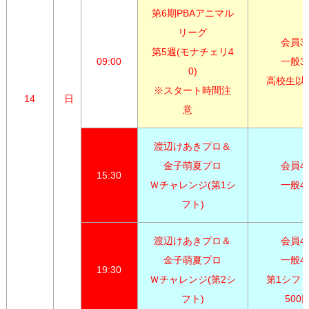
第6期PBAアニマル
リーグ

会員3,1
第5週(モナチェリ4
09:00
一般3,3
0)

高校生以下
※スタート時間注
14
日
意　
渡辺けあきプロ＆

金子萌夏プロ

会員4,0
15:30
Ｗチャレンジ(第1シ
一般4,
フト)
渡辺けあきプロ＆

会員4,0
金子萌夏プロ

一般4,3
19:30
Ｗチャレンジ(第2シ
第1シフト
フト)
500