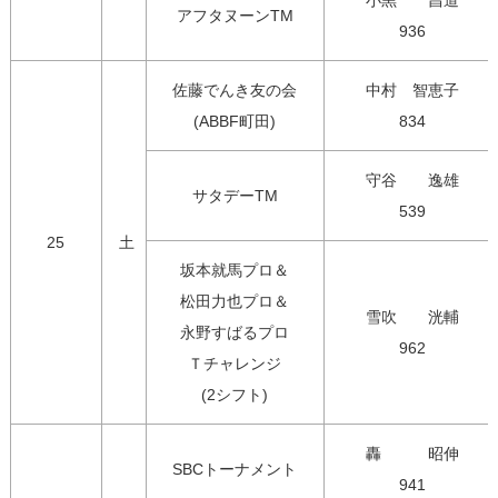
小黒　　昌道

アフタヌーンTM
936
佐藤でんき友の会

中村　智恵子

(ABBF町田)
834
守谷　　逸雄

サタデーTM
539
25
土
坂本就馬プロ＆

松田力也プロ＆

雪吹　　洸輔

永野すばるプロ

962
Ｔチャレンジ

(2シフト)
轟　　　昭伸

SBCトーナメント
941