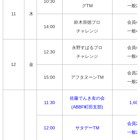
10:30
グTM
一般2,
11
木
鈴木崇徳プロ

会員4,0
14:00
チャレンジ
一般4,
永野すばるプロ

会員4,0
12:30
チャレンジ
一般4,
12
金
会員2,7
15:00
アフタヌーンTM
一般2,
佐藤でんき友の会

11:30
1,60
(ABBF町田支部)
会員2,7
12:00
サタデーTM
一般2,