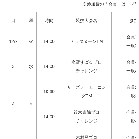
　※参加費の「会員」は「プラ
日
曜
時間
競技大会名
参加
会員2,7
12/2
火
14:00
アフタヌーンTM
一般2,
永野すばるプロ

会員4,0
3
水
14:00
チャレンジ
一般4,
サーズデーモーニン
会員2,7
10:30
グTM
一般2,
4
木
鈴木崇徳プロ

会員4,0
14:00
チャレンジ
一般4,
木村晃プロ

会員4,0