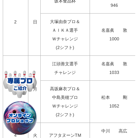
坂本食品杯
946
大塚由奈プロ＆

2
日
ＡＩＫＡ選手

名嘉眞　　敦

Ｗチャレンジ

1000
(2シフト)
江頭善文選手

名嘉眞　　敦

チャレンジ
1033
高坂麻衣プロ＆

3
月
中島美穂プロ

松本　　　剛

Ｗチャレンジ

1052
(2シフト)
中川　　高広

4
火
アフタヌーンTM