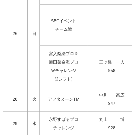
SBCイベント

チーム戦
26
日
宮入梨緒プロ＆

熊田菜奈海プロ

三ツ橋　一人

Ｗチャレンジ

958
(2シフト)
中川　　高広

28
火
アフタヌーンTM
947
永野すばるプロ

丸山　　　博

29
水
チャレンジ
928