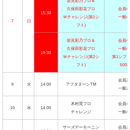
岩見彩乃プロ＆

久保田彩花プロ

会員4,0
15:30
Ｗチャレンジ(第1シ
一般4,
7
日
フト)
岩見彩乃プロ＆

会員4,0
久保田彩花プロ

一般4,3
19:30
Ｗチャレンジ(第2シ
第1シフト
フト)
500
会員2,7
9
火
14:00
アフタヌーンTM
一般2,
木村晃プロ

会員4,0
10
水
14:00
チャレンジ
一般4,
サーズデーモーニン
会員2,7