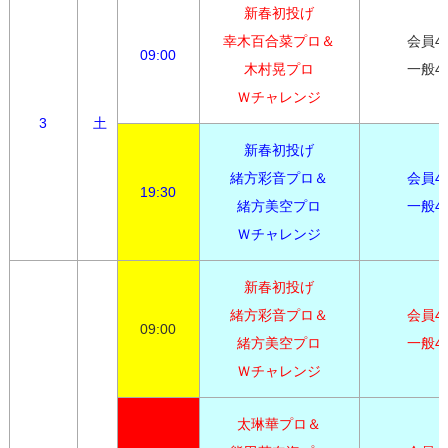
新春初投げ

幸木百合菜プロ＆

会員4,0
09:00
木村晃プロ

一般4,
Ｗチャレンジ
3
土
新春初投げ

緒方彩音プロ＆

会員4,0
19:30
緒方美空プロ

一般4,
Ｗチャレンジ
新春初投げ

緒方彩音プロ＆

会員4,0
09:00
緒方美空プロ

一般4,
Ｗチャレンジ
太琳華プロ＆
