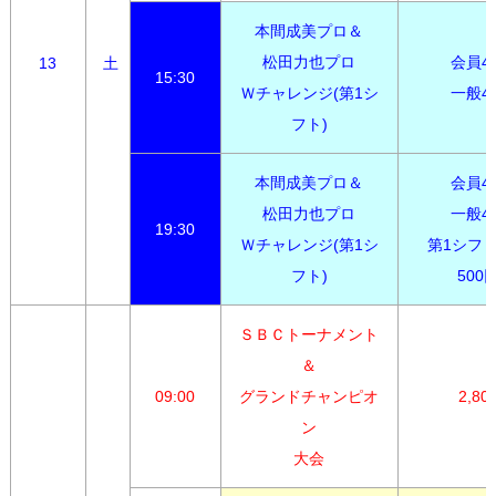
本間成美プロ＆

松田力也プロ

会員4,0
13
土
15:30
Ｗチャレンジ(第1シ
一般4,
フト)
本間成美プロ＆

会員4,0
松田力也プロ

一般4,3
19:30
Ｗチャレンジ(第1シ
第1シフト
フト)
500
ＳＢＣトーナメント
＆

09:00
グランドチャンピオ
2,80
ン

大会