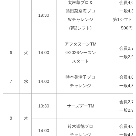
太琳華プロ＆

会員4,00
熊田菜奈海プロ

一般4,30
19:30
Ｗチャレンジ

第1シフト参
(第2シフト)
500円
アフタヌーンTM

会員2,75
6
火
14:00
※2026シーズン

一般2,9
スタート
時本美津子プロ

会員4,00
7
水
14:00
チャレンジ
一般4,3
会員2,75
10:30
サーズデーTM
一般2,9
8
木
鈴木崇徳プロ

会員4,00
14:00
チャレンジ
一般4,3