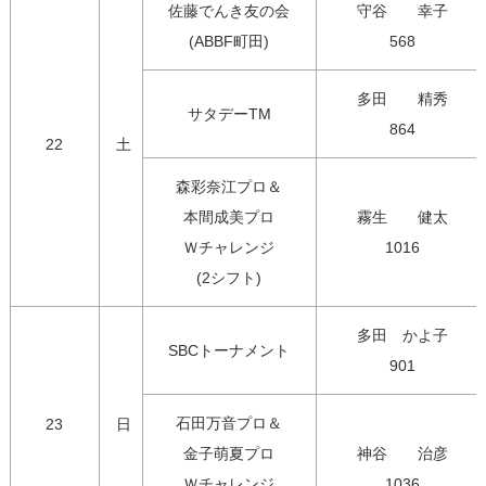
佐藤でんき友の会

守谷　　幸子

(ABBF町田)
568
多田　　精秀

サタデーTM
864
22
土
森彩奈江プロ＆

本間成美プロ

霧生　　健太

Ｗチャレンジ

1016
(2シフト)
多田　かよ子

SBCトーナメント
901
石田万音プロ＆

23
日
金子萌夏プロ

神谷　　治彦

Ｗチャレンジ

1036