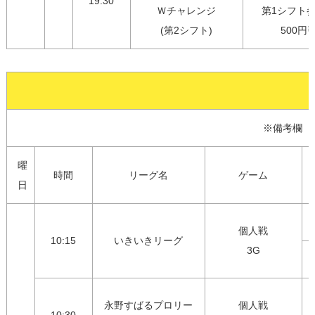
19:30
Ｗチャレンジ

第1シフト参
(第2シフト)
500円
※備考欄　
曜
時間
リーグ名
ゲーム
日
個人戦

10:15
いきいきリーグ
3G
永野すばるプロリー
個人戦
