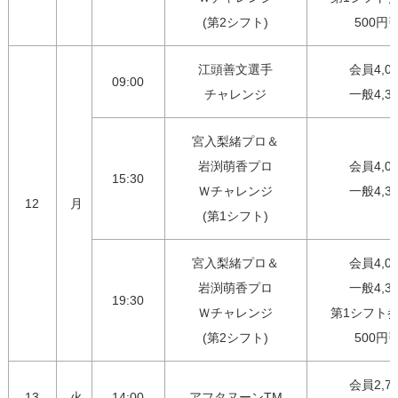
(第2シフト)
500円
江頭善文選手

会員4,00
09:00
チャレンジ
一般4,3
宮入梨緒プロ＆

岩渕萌香プロ

会員4,00
15:30
Ｗチャレンジ

一般4,3
12
月
(第1シフト)
宮入梨緒プロ＆

会員4,00
岩渕萌香プロ

一般4,30
19:30
Ｗチャレンジ

第1シフト参
(第2シフト)
500円
会員2,75
13
火
14:00
アフタヌーンTM