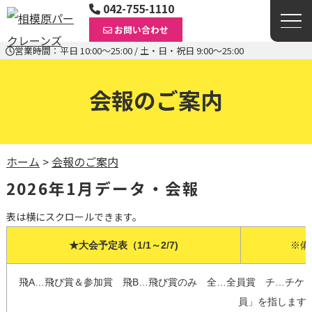
042-755-1110
お問い合わせ
営業時間：平日 10:00〜25:00 / 土・日・祝日 9:00〜25:00
会報のご案内
ホーム
>
会報のご案内
2026年1月データ・会報
表は横にスクロールできます。
★大会予定表（1/1～2/7)
※備
飛A…飛び賞＆参加賞　飛B…飛び賞のみ　全…全員賞　チ…チケッ
員」を指します