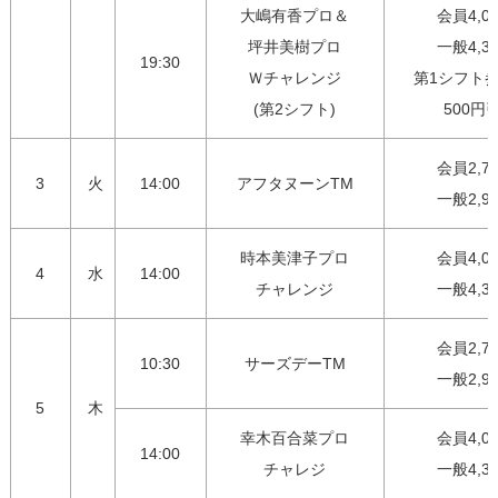
大嶋有香プロ＆

会員4,00
坪井美樹プロ

一般4,30
19:30
Ｗチャレンジ

第1シフト参
(第2シフト)
500円
会員2,75
3
火
14:00
アフタヌーンTM
一般2,9
時本美津子プロ

会員4,00
4
水
14:00
チャレンジ
一般4,3
会員2,75
10:30
サーズデーTM
一般2,9
5
木
幸木百合菜プロ

会員4,00
14:00
チャレジ
一般4,3