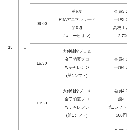
第6期

会員3,10
PBAアニマルリーグ

一般3,30
09:00
第6週

高校生以
(スコーピオン)
2,700
18
日
大仲純怜プロ＆

金子萌夏プロ

会員4,00
15:30
Ｗチャレンジ

一般4,3
(第1シフト)
大仲純怜プロ＆

会員4,00
金子萌夏プロ

一般4,30
19:30
Ｗチャレンジ

第1シフト参
(第1シフト)
500円