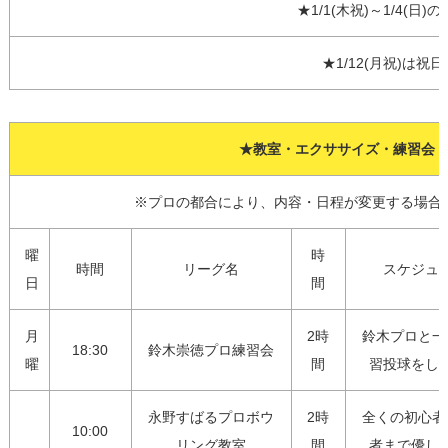
★1/1(木祝)～1/4
★1/12(月祝)
★教室・エクササイズ・練習会
※プロの都合により、内容・日程が変更する場合
曜
時
時間
リーグ名
スケジュ
日
間
月
2時
鈴木プロと一
18:30
鈴木崇徳プロ練習会
曜
間
習投球をし
永野すばるプロボウ
2時
全くの初心者
10:00
リング教室
間
者まで優し