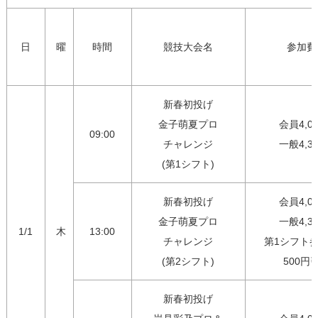
日
曜
時間
競技大会名
参加費
新春初投げ

金子萌夏プロ

会員4,00
09:00
チャレンジ

一般4,3
(第1シフト)
新春初投げ

会員4,00
金子萌夏プロ

一般4,30
1/1
木
13:00
チャレンジ

第1シフト参
(第2シフト)
500円
新春初投げ
