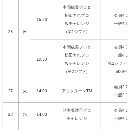
本間成美プロ＆

松田力也プロ

会員4,00
15:30
Ｗチャレンジ

一般4,3
25
日
(第1シフト)
本間成美プロ＆

会員4,00
松田力也プロ

一般4,30
19:30
Ｗチャレンジ

第1シフト参
(第2シフト)
500円
会員2,75
27
火
14:00
アフタヌーンTM
一般2,9
時本美津子プロ

会員4,00
28
水
14:00
チャレンジ
一般4,3