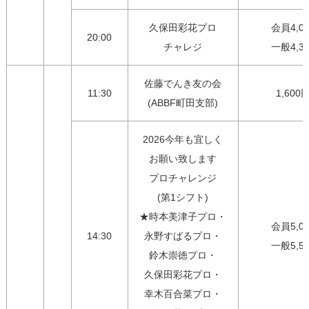
久保田彩花プロ

会員4,00
20:00
チャレジ
一般4,3
佐藤でんき友の会

11:30
1,600
(ABBF町田支部)
2026今年も宜しく

お願い致します

プロチャレンジ

(第1シフト)

★時本美津子プロ・

会員5,00
14:30
永野すばるプロ・

一般5,5
鈴木崇徳プロ・

久保田彩花プロ・

幸木百合菜プロ・
