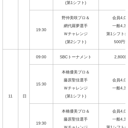
(第1シフト)
野仲美咲プロ＆

会員4,00
網代羅夢選手

一般4,30
19:30
Ｗチャレンジ

第1シフト参
(第2シフト)
500円
09:00
SBCトーナメント
2,800
本橋優美プロ＆

藤原聖佳選手

会員4,00
15:30
Ｗチャレンジ

一般4,3
11
日
(第1シフト)
本橋優美プロ＆

会員4,00
藤原聖佳選手

一般4,30
19:30
Ｗチャレンジ

第1シフト参