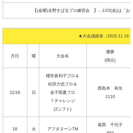
【(金曜)永野すばるプロ練習会　】…1/23(金)は「
★大会成績表（2025.11.16～
優勝

月日
曜
大会名
(得点)
櫻井眞利子プロ＆

松田力也プロ＆

西島本　有生

11/16
日
金子萌夏プロ

1110
Ｔチャレンジ

(2シフト)
葛西　千代子

18
火
アフタヌーンTM