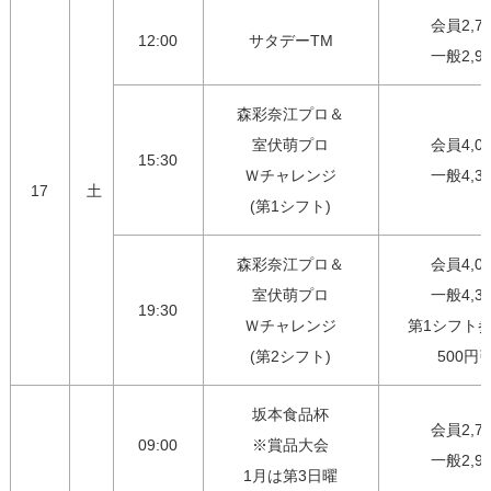
会員2,75
12:00
サタデーTM
一般2,9
森彩奈江プロ＆

室伏萌プロ

会員4,00
15:30
Ｗチャレンジ

一般4,3
17
土
(第1シフト)
森彩奈江プロ＆

会員4,00
室伏萌プロ

一般4,30
19:30
Ｗチャレンジ

第1シフト参
(第2シフト)
500円
坂本食品杯

会員2,75
09:00
※賞品大会

一般2,9
1月は第3日曜