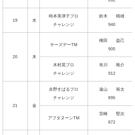
892
時本美津子プロ

鈴木　　晴雄

19
水
チャレンジ
940
権田　　益己

サーズデーTM
905
20
木
木村晃プロ

布川　　唯介

チャレンジ
912
永野すばるプロ

遠山　　裕太

チャレンジ
895
21
金
宮崎　　堅次

アフタヌーンTM
872