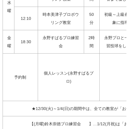
水
曜
時本美津子プロボウ
50
初級～上級者
12:10
リング教室
分
象に指導
金
永野すばるプロ練習
2時
永野プロと一
18:30
曜
会
間
習投球をし
1
個人レッスン(永野すばるプ
予約制
ロ)
★12/30(火)～1/4(日)の期間中は、全ての教室が
【(月曜)鈴木崇徳プロ練習会　　】…1/12(月祝)は