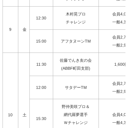
木村晃プロ

会員4,00
12:30
チャレンジ
一般4,3
9
金
会員2,75
15:00
アフタヌーンTM
一般2,9
佐藤でんき友の会

11:30
1,600
(ABBF町田支部)
会員2,75
12:00
サタデーTM
一般2,9
野仲美咲プロ＆

網代羅夢選手

会員4,00
10
土
15:30
Ｗチャレンジ

一般4,3