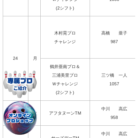
(2シフト)
木村晃プロ

高橋　　亜子

チャレンジ
987
24
月
鶴井亜南プロ＆

三浦美里プロ

三ツ橋　一人

Ｗチャレンジ

1057
(2シフト)
中川　　高広

25
火
アフタヌーンTM
958
中川　　高広
