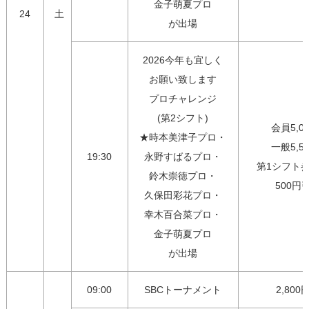
金子萌夏プロ

24
土
が出場
2026今年も宜しく

お願い致します

プロチャレンジ

(第2シフト)

会員5,00
★時本美津子プロ・

一般5,50
19:30
永野すばるプロ・

第1シフト参
鈴木崇徳プロ・

500円
久保田彩花プロ・

幸木百合菜プロ・

金子萌夏プロ

が出場
09:00
SBCトーナメント
2,800