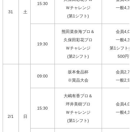
15:30
Ｗチャレンジ

一般4,3
31
土
(第1シフト)
熊田菜奈海プロ＆

会員4,00
久保田彩花プロ

一般4,30
19:30
Ｗチャレンジ

第1シフト参
(第2シフト)
500円
坂本食品杯

会員2,75
09:00
※賞品大会
一般2,9
大嶋有香プロ＆

坪井美樹プロ

会員4,00
15:30
Ｗチャレンジ

一般4,3
2/1
日
(第1シフト)