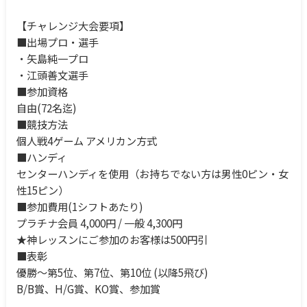
【チャレンジ大会要項】
■出場プロ・選手
・矢島純一プロ
・江頭善文選手
■参加資格
自由(72名迄)
■競技方法
個人戦4ゲーム アメリカン方式
■ハンディ
センターハンディを使用（お持ちでない方は男性0ピン・女
性15ピン）
■参加費用(1シフトあたり)
プラチナ会員 4,000円 / 一般 4,300円
★神レッスンにご参加のお客様は500円引
■表彰
優勝～第5位、第7位、第10位 (以降5飛び)
B/B賞、H/G賞、KO賞、参加賞